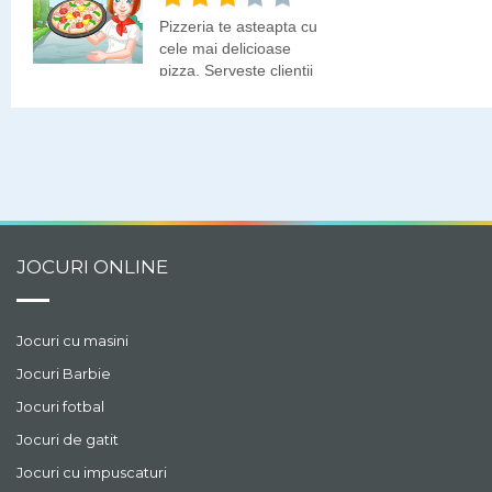
descurci?
Pizzeria te asteapta cu
cele mai delicioase
pizza. Serveste clientii
cat mai repede!
JOCURI ONLINE
Jocuri cu masini
Jocuri Barbie
Jocuri fotbal
Jocuri de gatit
Jocuri cu impuscaturi