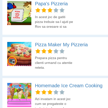
Papa's Pizzeria
In acest joc de gatiti
pizza trebuie sa-l ajuti pe
Roy sa prepare si sa
serveasca clientilor cea
mai delicioasa pizza. Hai
sa vedem cum ne
Pizza Maker My Pizzeria
descurcam in aceasta
provocare noua de la
Papa Louie.
Prepara pizza pentru
clienti urmand cu atentie
reteta.
Homemade Ice Cream Cooking
Azi invatam in acest joc
cum se pregateste o