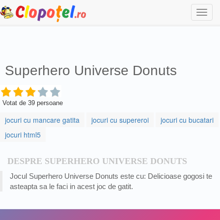
Togg
navi
Superhero Universe Donuts
Votat de
39
persoane
jocuri cu mancare gatita
jocuri cu supereroi
jocuri cu bucatari
jocuri html5
DESPRE SUPERHERO UNIVERSE DONUTS
Jocul Superhero Universe Donuts este cu: Delicioase gogosi te
asteapta sa le faci in acest joc de gatit.