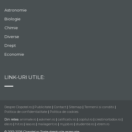
Astronomie
Biologie
Chimie
Diverse
Drept
Economie
LINK-URI UTILE:
Despre Clopotel.ro
|
Publicitate
|
Contact
|
Sitemap
|
Termenii si conditii
|
Politica de confidentialitate
|
Politica de cookies
Din retea:
animale.ro
|
askmen.ro
|
calificativ.ro
|
copilul.ro
|
crestinortodox.ro
|
ele.ro
|
hit.ro
|
laso.ro
|
mailagent.ro
|
myjob.ro
|
studentie.ro
|
xtrem.ro
© 2001-2026 Clopotel.ro Toate drepturile rezervate.