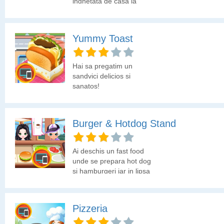
inghetata de casa la
cornet.
Yummy Toast
Hai sa pregatim un
sandvici delicios si
sanatos!
Burger & Hotdog Stand
Ai deschis un fast food
unde se prepara hot dog
si hamburgeri iar in lipsa
unor angajati tu trebuie
sa te ocupi de servirea
clientilor cat si de
Pizzeria
prepararea produselor
de fast food. Ce zici, te