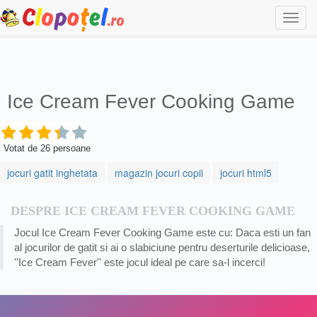
Togg
navi
Ice Cream Fever Cooking Game
Votat de
26
persoane
jocuri gatit inghetata
magazin jocuri copii
jocuri html5
DESPRE ICE CREAM FEVER COOKING GAME
Jocul Ice Cream Fever Cooking Game este cu: Daca esti un fan
al jocurilor de gatit si ai o slabiciune pentru deserturile delicioase,
''Ice Cream Fever'' este jocul ideal pe care sa-l incerci!