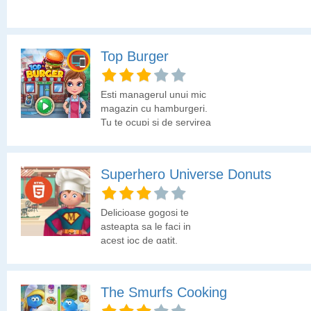
Top Burger
Esti managerul unui mic
magazin cu hamburgeri.
Tu te ocupi si de servirea
clientilor. Trebuie sa le
faci hamburgerii asa cum
isi doresc si sa-i servesti
Superhero Universe Donuts
cat mai repede. Crezi ca
poti?
Delicioase gogosi te
asteapta sa le faci in
acest joc de gatit.
The Smurfs Cooking