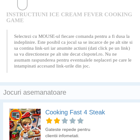
INSTRUCTIUNI ICE CREAM FEVER COOKING
GAME
Selectezi cu MOUSE-ul fiecare comanda pentru a fi dusa la
indeplinire. Este posibil ca jocul sa se incarce de pe alt site si
sa contina link-uri iar anumite actiuni (dati click pe un link)
sa va directioneze pe alt site decat clopotel.ro. Nu ne
asumam raspunderea pentru eventualele neplaceri pe care le
intampinati accesand link-urile din joc.
Jocuri asemanatoare
Cooking Fast 4 Steak
Gateste repede pentru
clientii infometati.