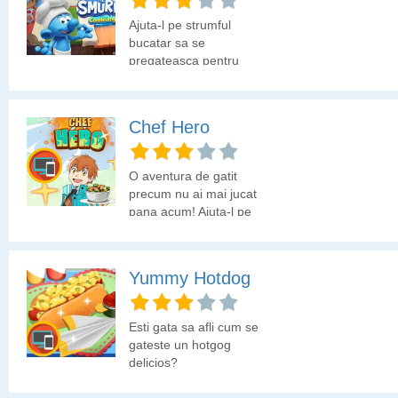
Ajuta-l pe strumful
bucatar sa se
pregateasca pentru
festivalul din sat. Coci
briose, clatite si gogosi.
Decoreaza briosele sau
Chef Hero
prajiturile, in timp ce
servesti ceai, punch cu
fructe si multe altele.
O aventura de gatit
Scopul jocului este de a
precum nu ai mai jucat
servi gustarile potrivite
pana acum! Ajuta-l pe
pentru fiecare strumf
baiat sa devina maestru
care viziteaza standul.
bucatar.
Gateste dulciurile,
decoreaza-le cat de
Yummy Hotdog
repede poti si alege
bauturile potrivite pentru
fiecare comanda.
Esti gata sa afli cum se
gateste un hotgog
delicios?