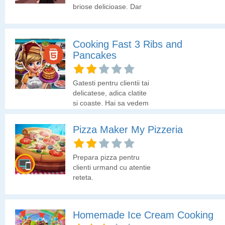
briose delicioase. Dar
pentru a prepara
briosele are de parcurs
cativa pasi importanti.
Cooking Fast 3 Ribs and
Trebuie sa isi
Pancakes
aminteasca succesiunea
ingredientelor, cum se
amesteca totul in mod
Gatesti pentru clientii tai
corect, sa puna aluatul
delicatese, adica clatite
corect in cupele de hartie
si coaste. Hai sa vedem
si cea mai importanta
cati clienti vei multumi
parte, sa decoreze
azi!
briosele! Ce zici, o ajuti
Pizza Maker My Pizzeria
tu sa faca cele mai
gustoase briose?
Prepara pizza pentru
clienti urmand cu atentie
reteta.
Homemade Ice Cream Cooking