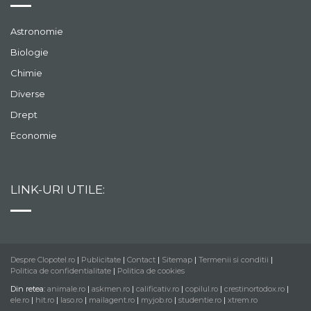
Astronomie
Biologie
Chimie
Diverse
Drept
Economie
LINK-URI UTILE:
Despre Clopotel.ro
|
Publicitate
|
Contact
|
Sitemap
|
Termenii si conditii
|
Politica de confidentialitate
|
Politica de cookies
Din retea:
animale.ro
|
askmen.ro
|
calificativ.ro
|
copilul.ro
|
crestinortodox.ro
|
ele.ro
|
hit.ro
|
laso.ro
|
mailagent.ro
|
myjob.ro
|
studentie.ro
|
xtrem.ro