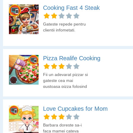
Cooking Fast 4 Steak
Gateste repede pentru
clientii infometati.
Pizza Realife Cooking
Fii un adevarat pizzar si
gateste cea mai
gustoasa pizza folosind
ingrediente cum ar fi
rosii, ardei gras, masline,
ciuperci, ceapa,
Love Cupcakes for Mom
verdeata, sunca sau
salam.
Barbara doreste sa-i
faca mamei cateva