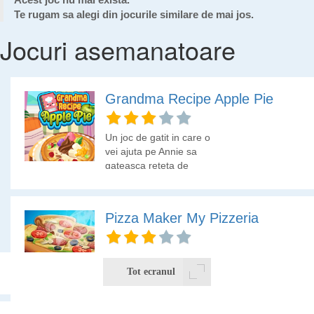
Te rugam sa alegi din jocurile similare de mai jos.
Jocuri asemanatoare
Grandma Recipe Apple Pie
Un joc de gatit in care o
vei ajuta pe Annie sa
gateasca reteta de
placinta cu mere a
bunicii ei. Descopera si
pregateste ingredientele,
Pizza Maker My Pizzeria
gateste placinta la
perfectiune si adaugati
niste toppinguri
Prepara pizza pentru
gustoase. Imbrac-o pe
clienti urmand cu atentie
Tot ecranul
Annie in haine dragute,
reteta.
fa o poza si adauga niste
emoji-uri haioase.