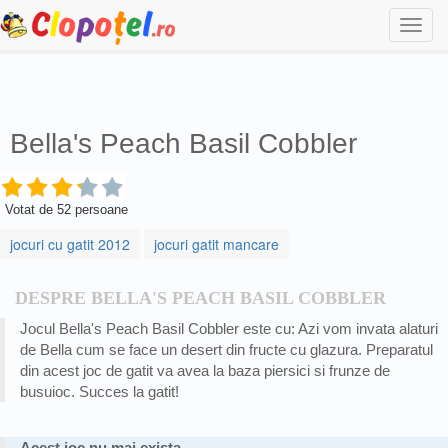
Togg
navi
Bella's Peach Basil Cobbler
Votat de
52
persoane
jocuri cu gatit 2012
jocuri gatit mancare
DESPRE BELLA'S PEACH BASIL COBBLER
Jocul Bella's Peach Basil Cobbler este cu: Azi vom invata alaturi
de Bella cum se face un desert din fructe cu glazura. Preparatul
din acest joc de gatit va avea la baza piersici si frunze de
busuioc. Succes la gatit!
Acest joc nu mai exista.