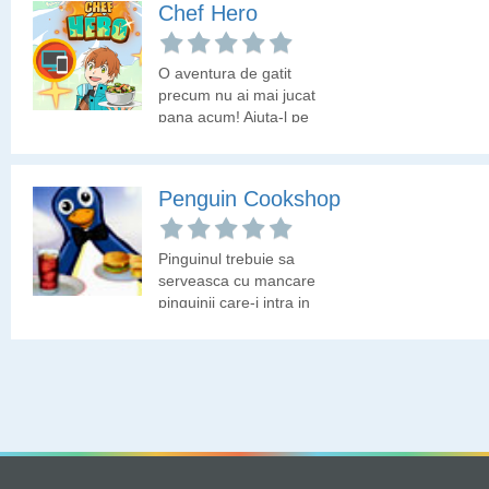
Chef Hero
banda.
O aventura de gatit
precum nu ai mai jucat
pana acum! Ajuta-l pe
baiat sa devina maestru
bucatar.
Penguin Cookshop
Pinguinul trebuie sa
serveasca cu mancare
pinguinii care-i intra in
restaurant. Colecteaza la
timp suma de care ai
nevoie pentru a trece la
urmatorul nivel si apoi
cumpara upgrade ca sa
te misti mai repede.