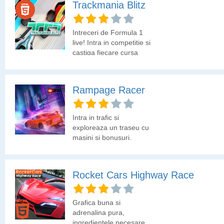
Trackmania Blitz
Intreceri de Formula 1
live! Intra in competitie si
castiga fiecare cursa
pentru ca steagul tarii
tale sa fie pe podium.
Rampage Racer
Intra in trafic si
exploreaza un traseu cu
masini si bonusuri.
Colecteaza monedele si
evita masinile.
Rocket Cars Highway Race
Grafica buna si
adrenalina pura,
ingredientele necesare