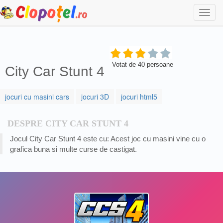
Togg
navi
Votat de
40
persoane
City Car Stunt 4
jocuri cu masini cars
jocuri 3D
jocuri html5
DESPRE CITY CAR STUNT 4
Jocul City Car Stunt 4 este cu: Acest joc cu masini vine cu o
grafica buna si multe curse de castigat.