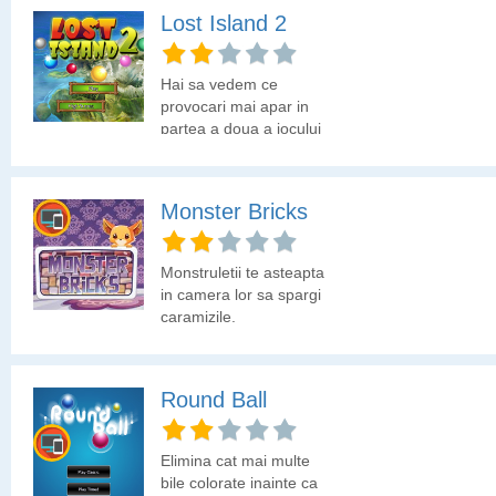
obsedate cascaval.
Lost Island 2
Joaca acest joc cu zombi
si gaseste o modalitate
prin care cascavalul sa
Hai sa vedem ce
ajunga la creatura
provocari mai apar in
zombi.
partea a doua a jocului
Lost Island!
Monster Bricks
Monstruletii te asteapta
in camera lor sa spargi
caramizile.
Round Ball
Elimina cat mai multe
bile colorate inainte ca