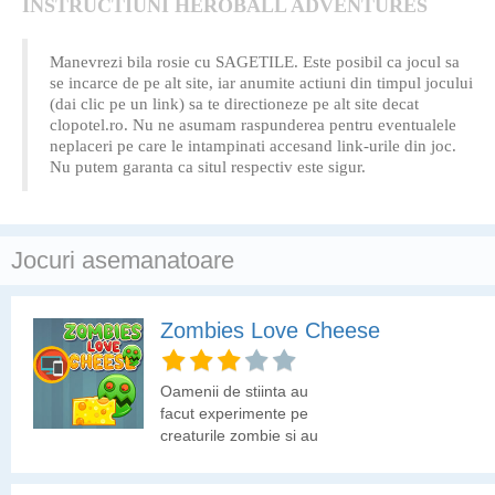
INSTRUCTIUNI HEROBALL ADVENTURES
Manevrezi bila rosie cu SAGETILE. Este posibil ca jocul sa
se incarce de pe alt site, iar anumite actiuni din timpul jocului
(dai clic pe un link) sa te directioneze pe alt site decat
clopotel.ro. Nu ne asumam raspunderea pentru eventualele
neplaceri pe care le intampinati accesand link-urile din joc.
Nu putem garanta ca situl respectiv este sigur.
Jocuri asemanatoare
Zombies Love Cheese
Oamenii de stiinta au
facut experimente pe
creaturile zombie si au
ajuns la concluzia ca
aceste creaturi sunt