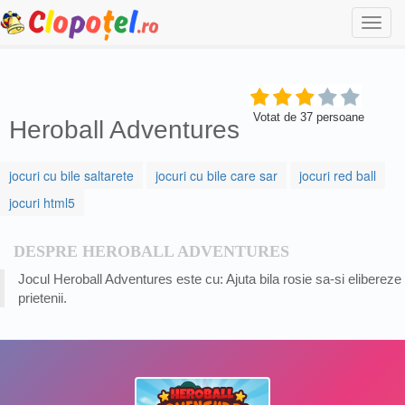
Togg
navi
Votat de
37
persoane
Heroball Adventures
jocuri cu bile saltarete
jocuri cu bile care sar
jocuri red ball
jocuri html5
DESPRE HEROBALL ADVENTURES
Jocul Heroball Adventures este cu: Ajuta bila rosie sa-si elibereze
prietenii.