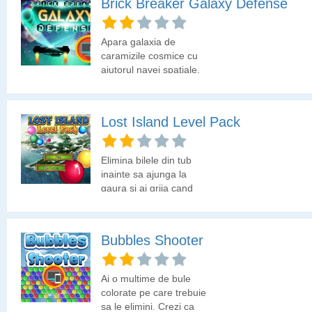
Brick Breaker Galaxy Defense
Apara galaxia de
caramizile cosmice cu
ajutorul navei spatiale.
Lost Island Level Pack
Elimina bilele din tub
inainte sa ajunga la
gaura si ai grija cand
tragi cu tunul! Vor fi
obstacole si e posibil ca
bila trasa de tine sa nu
Bubbles Shooter
ajunga acolo unde
doresti.
Ai o multime de bule
colorate pe care trebuie
sa le elimini. Crezi ca