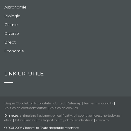
Astronomie
Biologie
Chimie
Diverse
Drept
Economie
LINK-URI UTILE:
Despre Clopotel.ro
|
Publicitate
|
Contact
|
Sitemap
|
Termenii si conditii
|
Politica de confidentialitate
|
Politica de cookies
Din retea:
animale.ro
|
askmen.ro
|
calificativ.ro
|
copilul.ro
|
crestinortodox.ro
|
ele.ro
|
hit.ro
|
laso.ro
|
mailagent.ro
|
myjob.ro
|
studentie.ro
|
xtrem.ro
© 2001-2026 Clopotel.ro Toate drepturile rezervate.