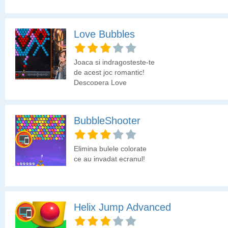
poti?
Love Bubbles
Joaca si indragosteste-te
de acest joc romantic!
Descopera Love
Bubbles, un joc captivant
de tip bubble shooter
perfect pentru Ziua
BubbleShooter
Indragostitilor! Potriveste
si elimina bilele colorate
pentru a obtine scoruri
Elimina bulele colorate
mari care sa deblocheze
ce au invadat ecranul!
niveluri pline cu
provocari. Ai grija, daca
bulele ajung jos, jocul se
termina! Caracteristicile
jocului includ: gameplay
Helix Jump Advanced
relaxant si distractiv;
design romantic, ideal