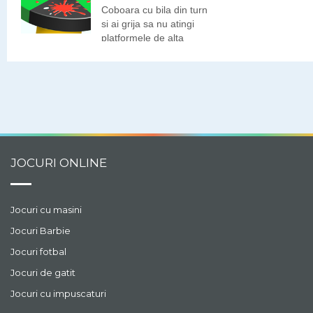
pentru indragostiti si
Coboara cu bila din turn
provocari din ce in ce
si ai grija sa nu atingi
mai captivante. Esti
platformele de alta
pregatit pentru o
culoare.
aventura plina de iubire?
Joaca acum Love
Bubbles si distreaza-te!
JOCURI ONLINE
Jocuri cu masini
Jocuri Barbie
Jocuri fotbal
Jocuri de gatit
Jocuri cu impuscaturi