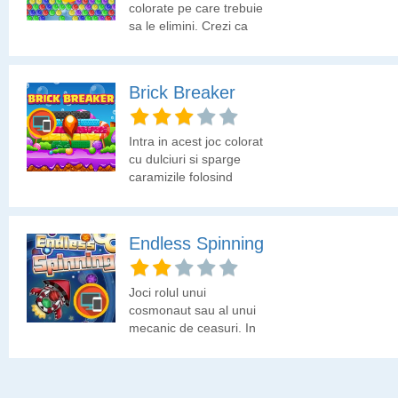
colorate pe care trebuie
sa le elimini. Crezi ca
poti?
Brick Breaker
Intra in acest joc colorat
cu dulciuri si sparge
caramizile folosind
platforma si bila.
Endless Spinning
Joci rolul unui
cosmonaut sau al unui
mecanic de ceasuri. In
ambele cazuri trebuie sa
rezolvi problema
aparuta. Salveaza