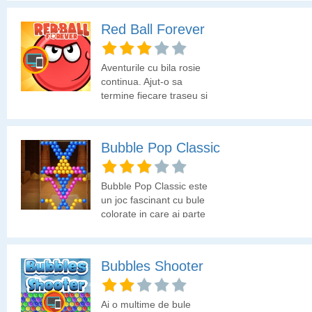
Red Ball Forever
Aventurile cu bila rosie
continua. Ajut-o sa
termine fiecare traseu si
sa scape de pericole sau
obstacole.
Bubble Pop Classic
Bubble Pop Classic este
un joc fascinant cu bule
colorate in care ai parte
de multe provocari la
fiecare nivel al jocului.
Bubbles Shooter
Ai o multime de bule