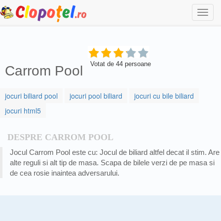
Togg
navi
Votat de
44
persoane
Carrom Pool
jocuri biliard pool
jocuri pool biliard
jocuri cu bile biliard
jocuri html5
DESPRE CARROM POOL
Jocul Carrom Pool este cu: Jocul de biliard altfel decat il stim. Are
alte reguli si alt tip de masa. Scapa de bilele verzi de pe masa si
de cea rosie inaintea adversarului.