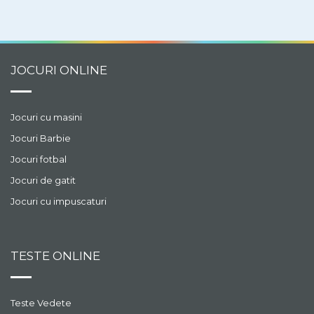
planetele care sunt
atrase de gaura neagra
sau piesele de ceas care
sunt atrase de rotile
dintate.
JOCURI ONLINE
Jocuri cu masini
Jocuri Barbie
Jocuri fotbal
Jocuri de gatit
Jocuri cu impuscaturi
TESTE ONLINE
Teste Vedete