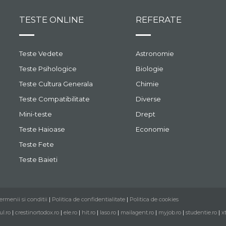
TESTE ONLINE
REFERATE
Teste Vedete
Astronomie
Teste Psihologice
Biologie
Teste Cultura Generala
Chimie
Teste Compatibilitate
Diverse
Mini-teste
Drept
Teste Haioase
Economie
Teste Fete
Teste Baieti
ermenii si conditii
|
Politica de confidentialitate
|
Politica de cookies
ul.ro
|
crestinortodox.ro
|
ele.ro
|
hit.ro
|
laso.ro
|
mailagent.ro
|
myjob.ro
|
studentie.ro
|
x