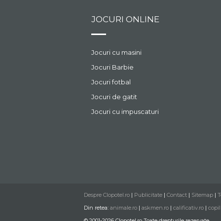
JOCURI ONLINE
Jocuri cu masini
Jocuri Barbie
Jocuri fotbal
Jocuri de gatit
Jocuri cu impuscaturi
Despre Clopotel.ro
|
Publicitate
|
Contact
|
Sitemap
|
T
Din retea:
animale.ro
|
askmen.ro
|
calificativ.ro
|
copil
© 2001-2026 Clopotel.ro Toate drepturile rezervate.