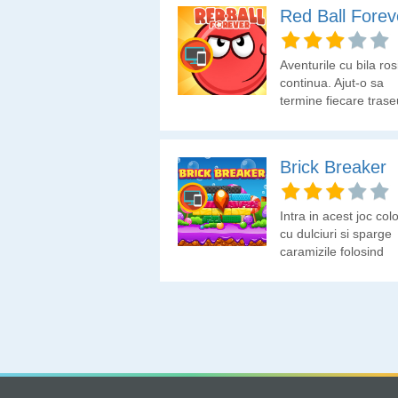
Red Ball Forev
Aventurile cu bila ros
continua. Ajut-o sa
termine fiecare trase
sa scape de pericole
obstacole.
Brick Breaker
Intra in acest joc col
cu dulciuri si sparge
caramizile folosind
platforma si bila.