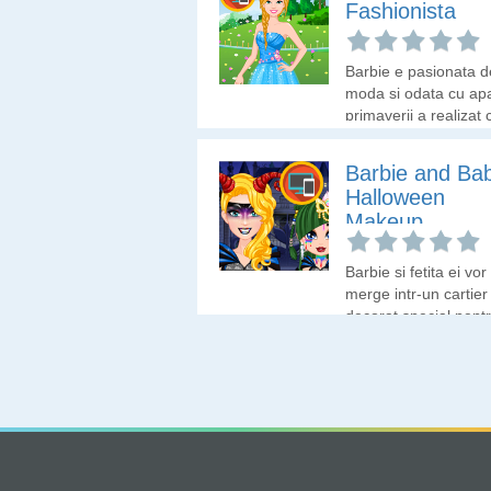
Fashionista
Barbie e pasionata d
moda si odata cu apa
primaverii a realizat 
trebuie sa-si schimb
tinuta. Hai sa-i aleg
Barbie and Ba
un look nou si o tinu
Halloween
primavara.
Makeup
Barbie si fetita ei vor
merge intr-un cartier
decorat special pent
sarbatoarea de
Halloween. Hai sa le
ajutam sa se deghiz
cat mai infricosator 
Halloween.