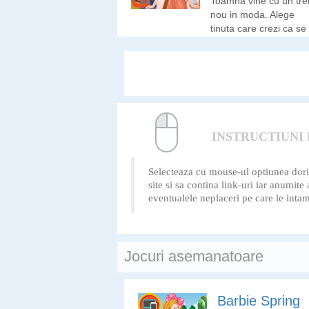
Toamna vine cu un tr
Tinkerbell sau
nou in moda. Alege
Cenusareasa!
tinuta care crezi ca se
potriveste stilului tau!
INSTRUCTIUNI 
Selecteaza cu mouse-ul optiunea dorita 
site si sa contina link-uri iar anumit
eventualele neplaceri pe care le intam
Jocuri asemanatoare
Barbie Spring