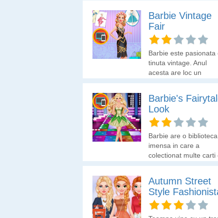
Barbie Vintage
Fair
Barbie este pasionata
tinuta vintage. Anul
acesta are loc un
eveniment fashion in
care Ellie doreste sa-s
Barbie's Fairyta
achizitooneze cateva
Look
articole vintage. Ajut-o
sa-si alega aceste
articole cu bugetul pe
Barbie are o biblioteca
care il are la dispozitie
imensa in care a
colectionat multe carti
povesti. Pentru ca ii pl
zanele si printesele di
Autumn Street
povesti, s-a gandit sa
Style Fashionis
arate ca un personaj d
aceste carti. Ajut-o sa
arate precum Elsa,