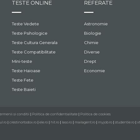
TESTE ONLINE
REFERATE
Teste Vedete
Astronomie
Teste Psihologice
Biologie
Teste Cultura Generala
Chimie
Teste Compatibilitate
Diverse
Mini-teste
Drept
Teste Haioase
Economie
Teste Fete
Teste Baieti
ermenii si conditii
|
Politica de confidentialitate
|
Politica de cookies
ul.ro
|
crestinortodox.ro
|
ele.ro
|
hit.ro
|
laso.ro
|
mailagent.ro
|
myjob.ro
|
studentie.ro
|
x