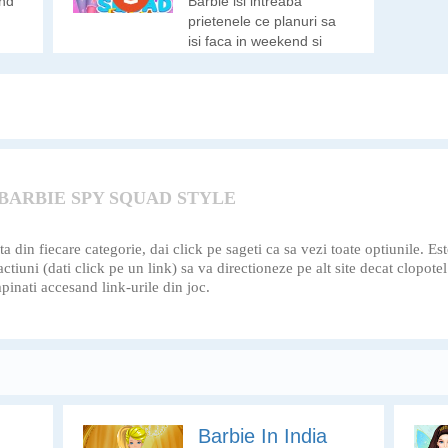
end
Barbie isi intreaba
prietenele ce planuri sa
isi faca in weekend si
impreuna stabilesc sa
mearga la un eveniment
al modei. Ajuta-le sa se
pregateasca asa cum o
cere un astfel de
eveniment!
BARBIE SPY SQUAD STYLE
din fiecare categorie, dai click pe sageti ca sa vezi toate optiunile. Est
e actiuni (dati click pe un link) sa va directioneze pe alt site decat clo
pinati accesand link-urile din joc.
Barbie In India