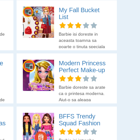
My Fall Bucket
List
 de
Barbie isi doreste in
aceasta toamna sa
poarte o tinuta speciala
si sa isi decoreze
i
camera. Esti gata sa o
le
Modern Princess
ajuti in alegerea tinutei si
Perfect Make-up
a decorului in camera?
Barbie doreste sa arate
.
ca o printesa moderna.
 de
Ajut-o sa aleaga
ac
machiajul si tinuta
n
perfecta!
BFFS Trendy
tas
Squad Fashion
in