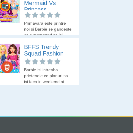
Mermaid Vs
Princess
Primavara este printre
noi si Barbie se gandeste
ca e momentul sa isi
aleaga tinutele
BFFS Trendy
specicifice acestui sezon
Squad Fashion
pentru ca merge la un
bal mascat numit Balul
Primaverii. Hai sa ii
Barbie isi intreaba
alegem cele trei tinute pe
prietenele ce planuri sa
care le va purta.
isi faca in weekend si
impreuna stabilesc sa
mearga la un eveniment
al modei. Ajuta-le sa se
pregateasca asa cum o
cere un astfel de
eveniment!