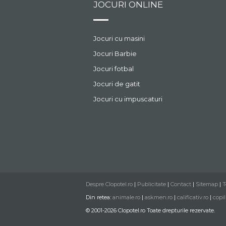
JOCURI ONLINE
Jocuri cu masini
Jocuri Barbie
Jocuri fotbal
Jocuri de gatit
Jocuri cu impuscaturi
Despre Clopotel.ro
|
Publicitate
|
Contact
|
Sitemap
|
T
Din retea:
animale.ro
|
askmen.ro
|
calificativ.ro
|
copil
© 2001-2026 Clopotel.ro Toate drepturile rezervate.