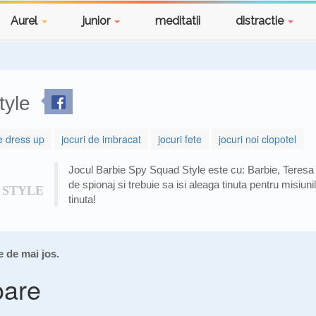
Aurel
junior
meditatii
distractie
tyle
e dress up
jocuri de imbracat
jocuri fete
jocuri noi clopotel
Jocul Barbie Spy Squad Style este cu: Barbie, Teresa 
de spionaj si trebuie sa isi aleaga tinuta pentru misiuni
 STYLE
tinuta!
e de mai jos.
oare