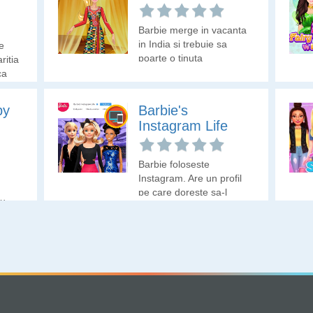
Barbie merge in vacanta
in India si trebuie sa
e
poarte o tinuta
ritia
traditionala. Hai sa o
ca
ajutam sa isi aleaga
e
hainutele perfecte.
em
by
Barbie's
ta de
Instagram Life
Barbie foloseste
Instagram. Are un profil
pe care doreste sa-l
ru
actualizeze prin trei
postari, doua postari cu
tinutele purtate de ea la
eze
diferite evenimente si o
de
postare cu machiajul
folosit. Hai sa o ajutam
sa faca cele mai bune
alegeri pentru Instagram!