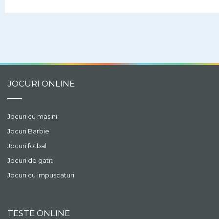
si sa isi decoreze
camera. Esti gata sa o
ajuti in alegerea tinutei si
a decorului in camera?
JOCURI ONLINE
Jocuri cu masini
Jocuri Barbie
Jocuri fotbal
Jocuri de gatit
Jocuri cu impuscaturi
TESTE ONLINE