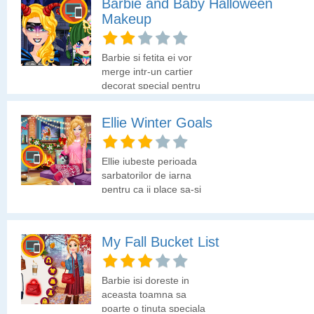
Barbie and Baby Halloween
Makeup
Barbie si fetita ei vor
merge intr-un cartier
decorat special pentru
sarbatoarea de
Halloween. Hai sa le
Ellie Winter Goals
ajutam sa se deghizeze
cat mai infricosator de
Halloween.
Ellie iubeste perioada
sarbatorilor de iarna
pentru ca ii place sa-si
decoreze camera si sa
se imbrace special
pentru Craciun. Hai sa o
My Fall Bucket List
ajutam pe Ellie sa faca
cele mai bune alegeri.
Barbie isi doreste in
aceasta toamna sa
poarte o tinuta speciala