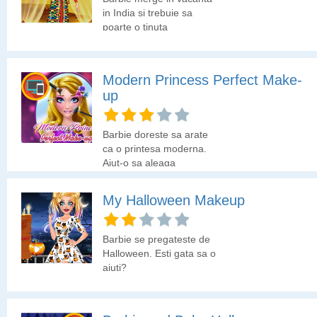
in India si trebuie sa
poarte o tinuta
traditionala. Hai sa o
ajutam sa isi aleaga
hainutele perfecte.
Modern Princess Perfect Make-
up
Barbie doreste sa arate
ca o printesa moderna.
Ajut-o sa aleaga
machiajul si tinuta
perfecta!
My Halloween Makeup
Barbie se pregateste de
Halloween. Esti gata sa o
ajuti?