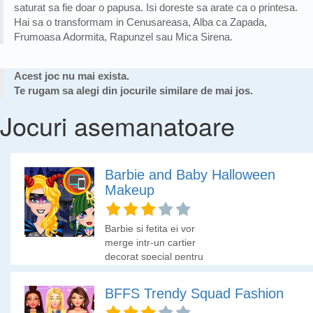
saturat sa fie doar o papusa. Isi doreste sa arate ca o printesa.
Hai sa o transformam in Cenusareasa, Alba ca Zapada,
Frumoasa Adormita, Rapunzel sau Mica Sirena.
Acest joc nu mai exista.
Te rugam sa alegi din jocurile similare de mai jos.
Jocuri asemanatoare
Barbie and Baby Halloween
Makeup
Barbie si fetita ei vor
merge intr-un cartier
decorat special pentru
sarbatoarea de
Halloween. Hai sa le
BFFS Trendy Squad Fashion
ajutam sa se deghizeze
cat mai infricosator de