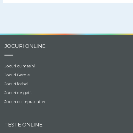
se imbrace special
pentru Craciun. Hai sa o
ajutam pe Ellie sa faca
cele mai bune alegeri.
JOCURI ONLINE
Jocuri cu masini
Jocuri Barbie
Jocuri fotbal
Jocuri de gatit
Jocuri cu impuscaturi
TESTE ONLINE