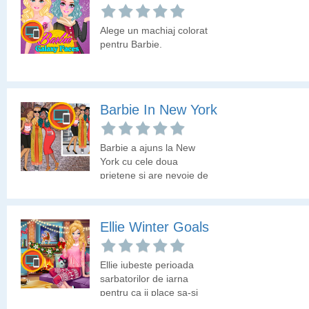
sa-si alega aceste
articole cu bugetul pe
Alege un machiaj colorat
care il are la dispozitie.
pentru Barbie.
Barbie In New York
Barbie a ajuns la New
York cu cele doua
prietene si are nevoie de
ajutorul tau in legatura
cu tinuta.
Ellie Winter Goals
Ellie iubeste perioada
sarbatorilor de iarna
pentru ca ii place sa-si
decoreze camera si sa