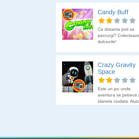
Candy Buff
Ce distanta poti sa
parcurgi? Colecteaz
dulciurile!
Crazy Gravity
Space
Este un joc unde
aventura se petrece 
planeta ciudata. Ajut
astronautul sa ajunga
portal.