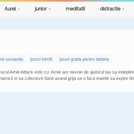
Aurel
junior
meditatii
distractie
iune comando
jocuri html5
jocuri gratis pentru tableta
Jocul Arnie Attack este cu: Arnie are nevoie de ajutorul tau sa indepli
inamicii si sa colecteze banii avand grija sa o faca inainte sa expire ti