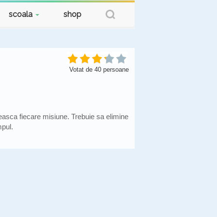
scoala
shop
Votat de
40
persoane
neasca fiecare misiune. Trebuie sa elimine
mpul.