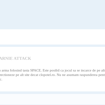
 ARNIE ATTACK
rma folosind tasta SPACE. Este posibil ca jocul sa se incarce de pe alt s
directioneze pe alt site decat clopotel.ro. Nu ne asumam raspunderea pent
c.