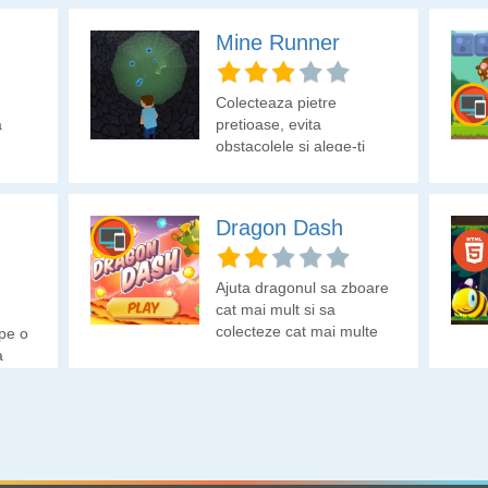
Mine Runner
Colecteaza pietre
a
pretioase, evita
obstacolele si alege-ti
personajul dintr-o
varietate de optiuni, cum
ar fi oameni, roboti,
Dragon Dash
zombi si pisici. Foloseste
power-up-uri speciale,
cum ar fi magneti si
Ajuta dragonul sa zboare
rapiditate.
cat mai mult si sa
colecteze cat mai multe
pe o
diamante.
a
 la