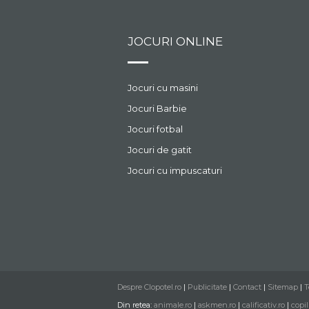
JOCURI ONLINE
Jocuri cu masini
Jocuri Barbie
Jocuri fotbal
Jocuri de gatit
Jocuri cu impuscaturi
Despre Clopotel.ro
|
Publicitate
|
Contact
|
Sitemap
|
T
Din retea:
animale.ro
|
askmen.ro
|
calificativ.ro
|
copil