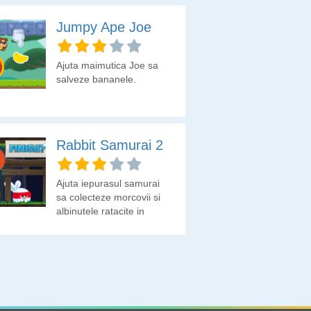
Jumpy Ape Joe
Ajuta maimutica Joe sa
salveze bananele.
Rabbit Samurai 2
Ajuta iepurasul samurai
sa colecteze morcovii si
albinutele ratacite in
drumul sau spre stupul
ursului apicultor.