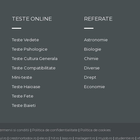
TESTE ONLINE
REFERATE
Teste Vedete
Astronomie
Teste Psihologice
Biologie
Teste Cultura Generala
Chimie
Teste Compatibilitate
Diverse
Mini-teste
Drept
Teste Haioase
Economie
Teste Fete
Teste Baieti
ermenii si conditii
|
Politica de confidentialitate
|
Politica de cookies
ul.ro
|
crestinortodox.ro
|
ele.ro
|
hit.ro
|
laso.ro
|
mailagent.ro
|
myjob.ro
|
studentie.ro
|
x