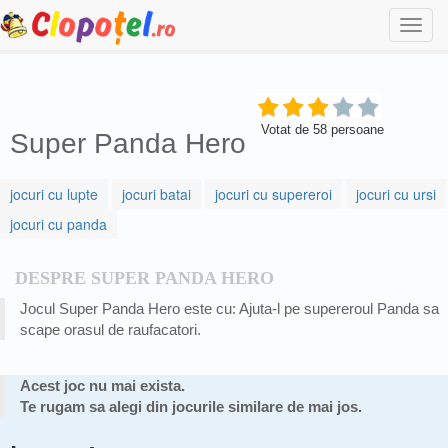
Togg
navi
Votat de
58
persoane
Super Panda Hero
jocuri cu lupte
jocuri batai
jocuri cu supereroi
jocuri cu ursi
jocuri cu panda
DESPRE SUPER PANDA HERO
Jocul Super Panda Hero este cu: Ajuta-l pe supereroul Panda sa
scape orasul de raufacatori.
Acest joc nu mai exista.
Te rugam sa alegi din jocurile similare de mai jos.