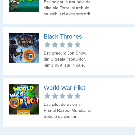
Esti soldat in traupele de
elita ale Terrei si trebuie
sa anihilezi extraterestrii
care au invadat
Pamantul.
Black Thrones
Esti precum Jon Snow
din Urzeala Tronurilor,
nimic nu-ti sta in cale.
Hai sa vedem cate
monede poti colecta si
cat de mult poti parcurge
World War Pilot
din traseu!
Esti pilot de avion in
Primul Razboi Mondial si
trebuie sa elimini
avioanele inamce.