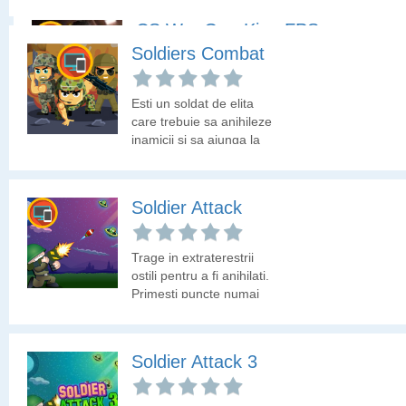
CS War Gun King FPS
Soldiers Combat
Joaca acest joc cu
impuscaturi 3D si elimina
Esti un soldat de elita
inamicii care te ataca.
care trebuie sa anihileze
inamicii si sa ajunga la
punctul de extragere.
Trage in cutii si
colecteaza arme si
Soldier Attack
munitie.
Trage in extraterestrii
ostili pentru a fi anihilati.
Primesti puncte numai
daca nimeresti tinta din
cat mai putine incercari!
Soldier Attack 3