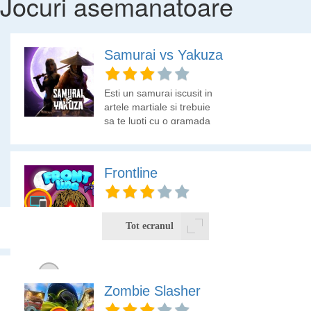
Jocuri asemanatoare
Samurai vs Yakuza
Esti un samurai iscusit in
artele martiale si trebuie
sa te lupti cu o gramada
de luptatori yacuza.
Jocul e o combinatie de
Street Fighter si Mortal
Frontline
Kombat.
Joaca aceest joc cu nave
spatiale asemanator cu
Tot ecranul
Space Invaders si
elimina creaturile aliens
ce au invadat spatiul
galaxiei.
Zombie Slasher